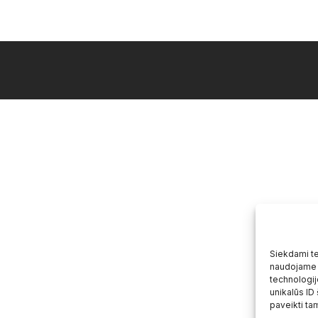
Siekdami tei
naudojame t
technologij
unikalūs ID
paveikti tam