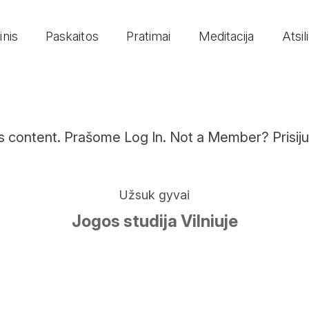
inis
Paskaitos
Pratimai
Meditacija
Atsil
his content. Prašome
Log In
. Not a Member?
Prisij
Užsuk gyvai
Jogos studija Vilniuje