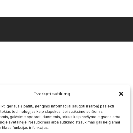
Tvarkyti sutikimą
kti geriausią patirtį, įrenginio informacijai saugoti ir (arba) pasiekti
okias technologijas kaip slapukus. Jei sutiksime su šiomis
omis, galėsime apdoroti duomenis, tokius kaip naršymo elgsena arba
 šioje svetainėje. Nesutikimas arba sutikimo atšaukimas gali neigiamai
 tikras funkcijas ir funkcijas.