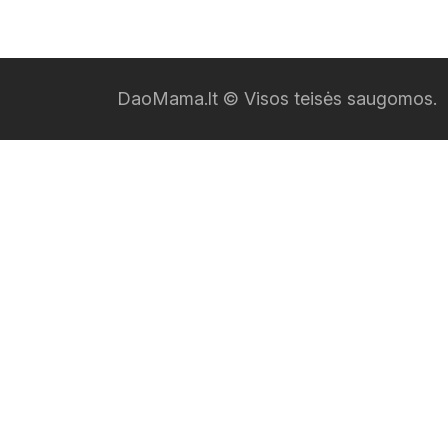
DaoMama.lt © Visos teisės saugomos.