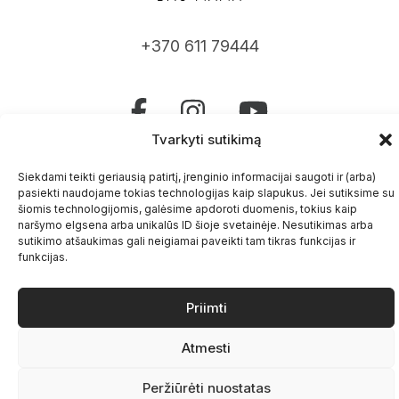
+370 611 79444
Tvarkyti sutikimą
Užsuk gyvai
Siekdami teikti geriausią patirtį, įrenginio informacijai saugoti ir (arba)
Jogos studija Vilniuje
pasiekti naudojame tokias technologijas kaip slapukus. Jei sutiksime su
šiomis technologijomis, galėsime apdoroti duomenis, tokius kaip
Kurso taisyklės ir privatumo politika
naršymo elgsena arba unikalūs ID šioje svetainėje. Nesutikimas arba
sutikimo atšaukimas gali neigiamai paveikti tam tikras funkcijas ir
Kontaktai
funkcijas.
Priimti
Atmesti
Peržiūrėti nuostatas
DaoMama.lt © Visos teisės saugomos.