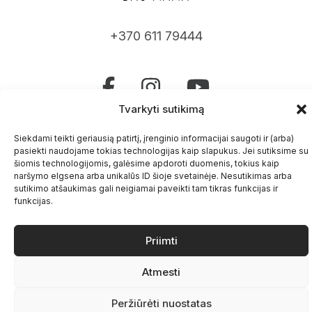
+370 611 79444
Tvarkyti sutikimą
Užsuk gyvai
Siekdami teikti geriausią patirtį, įrenginio informacijai saugoti ir (arba)
Jogos studija Vilniuje
pasiekti naudojame tokias technologijas kaip slapukus. Jei sutiksime su
šiomis technologijomis, galėsime apdoroti duomenis, tokius kaip
Kurso taisyklės ir privatumo politika
naršymo elgsena arba unikalūs ID šioje svetainėje. Nesutikimas arba
sutikimo atšaukimas gali neigiamai paveikti tam tikras funkcijas ir
Kontaktai
funkcijas.
Priimti
Atmesti
Peržiūrėti nuostatas
DaoMama.lt © Visos teisės saugomos.