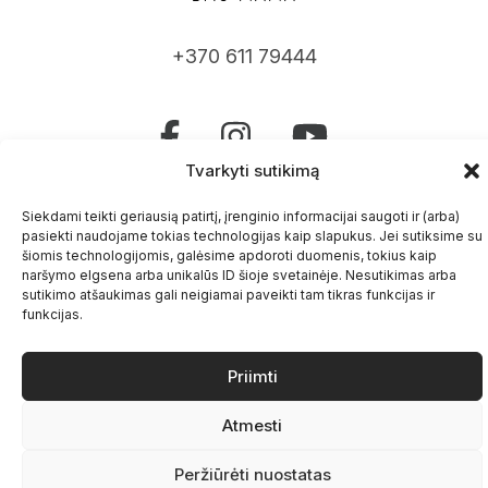
+370 611 79444
Tvarkyti sutikimą
Užsuk gyvai
Siekdami teikti geriausią patirtį, įrenginio informacijai saugoti ir (arba)
Jogos studija Vilniuje
pasiekti naudojame tokias technologijas kaip slapukus. Jei sutiksime su
šiomis technologijomis, galėsime apdoroti duomenis, tokius kaip
Kurso taisyklės ir privatumo politika
naršymo elgsena arba unikalūs ID šioje svetainėje. Nesutikimas arba
sutikimo atšaukimas gali neigiamai paveikti tam tikras funkcijas ir
Kontaktai
funkcijas.
Priimti
Atmesti
Peržiūrėti nuostatas
DaoMama.lt © Visos teisės saugomos.